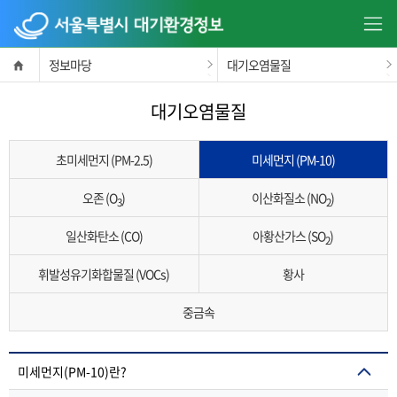
정보마당
대기오염물질
대기오염물질
초미세먼지 (PM-2.5)
미세먼지 (PM-10)
오존 (O
)
이산화질소 (NO
)
3
2
일산화탄소 (CO)
아황산가스 (SO
)
2
휘발성유기화합물질 (VOCs)
황사
중금속
미세먼지(PM-10)란?