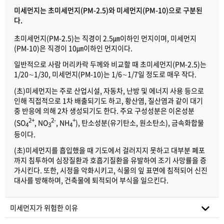
미세먼지는 초미세먼지(PM-2.5)와 미세먼지(PM-10)으로 구분된
다.
초미세먼지(PM-2.5)는 직경이 2.5㎛이하인 먼지이며, 미세먼지
(PM-10)은 직경이 10㎛이하인 먼지이다.
일반적으로 사람 머리카락 두께와 비교할 때 초미세먼지(PM-2.5)는
1/20∼1/30, 미세먼지(PM-10)는 1/6∼1/7일 정도로 매우 작다.
(초)미세먼지는 주로 산업시설, 자동차, 난방 및 에너지 사용 등으로
인해 직접적으로 1차 배출되기도 하고, 황산염, 질산염과 같이 대기
중 반응에 의해 2차 생성되기도 한다. 주요 구성성분은 이온성분
2+
2-
+
(SO
, NO
, NH
), 탄소성분(유기탄소, 원소탄소), 금속화합물
4
3
4
등이다.
(초)미세먼지를 흡입했을 때 기도에서 걸러지지 못하고 대부분 폐포
까지 침투하여 심장질환과 호흡기질환을 유발하여 조기 사망률을 증
가시킨다. 또한, 시정을 악화시키고, 식물의 잎 표면에 침적되어 신진
대사를 방해하며, 건축물에 퇴적되어 부식을 일으킨다.
미세먼지가 위험한 이유