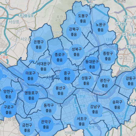
도봉구
좋음
노원구
강북구
좋음
좋음
은평구
좋음
성북구
중랑구
종로구
좋음
좋음
좋음
동대문구
서대문구
좋음
좋음
마포구
중구
성동구
강동구
좋음
좋음
광진구
좋음
좋음
좋음
용산구
양천구
영등포구
좋음
좋음
좋음
송파구
동작구
강남구
구로구
좋음
좋음
좋음
좋음
서초구
관악구
좋음
금천구
좋음
좋음