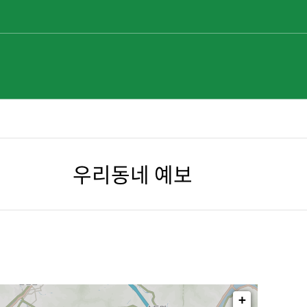
8.7. (금)
정보마당
알림마당
32.5
℃ 서울
우리동네 예보
+