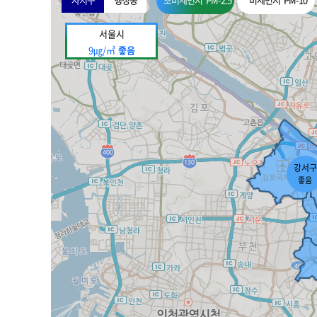
도
서울시
9㎍/㎥
좋음
강서구
좋음