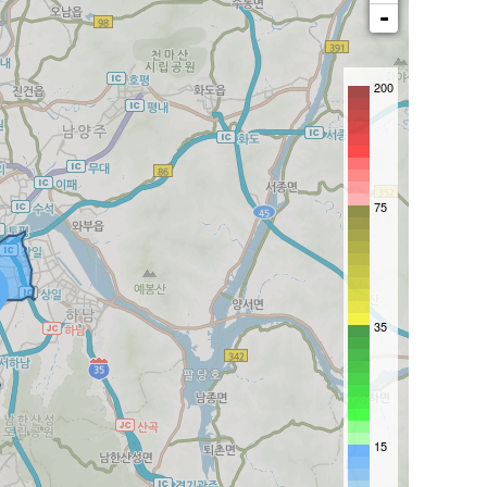
-
200
75
35
15