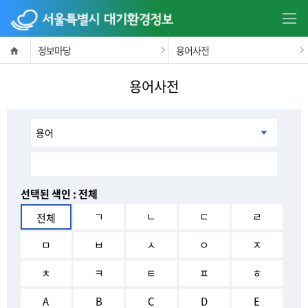
정보마당
용어사전
용어사전
검색 조건
선택된 색인 :
전체
ㄱ
ㄴ
ㄷ
ㄹ
전체
ㅁ
ㅂ
ㅅ
ㅇ
ㅈ
ㅊ
ㅋ
ㅌ
ㅍ
ㅎ
A
B
C
D
E