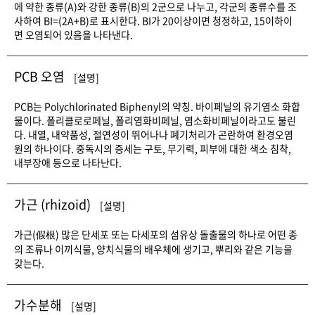
에 약한 종류(A)와 강한 종류(B)의 2군으로 나누고, 각군의 종류수를 조
사하여 BI=(2A+B)로 표시한다. BI가 20이상이면 청정하고, 15이하이
면 오염되어 있음을 나타낸다.
PCB 오염
[설명]
PCB는 Polychlorinated Biphenyl의 약칭. 바이페닐의 유기염소 화합
물이다. 폴리클로로페닐, 폴리염화비페닐, 염소화비페닐이라고도 불린
다. 내열, 내약품성, 절연성이 뛰어나나 폐기처리가 곤란하여 환경오염
원의 하나이다. 중독시의 증세는 구토, 무기력, 피부에 대한 색소 침착,
내부장애 등으로 나타난다.
가근 (rhizoid)
[설명]
가근(假根) 많은 단세포 또는 다세포의 섬유상 돌출물의 하나로 어떤 종
의 조류나 이끼식물, 양치식물의 배우체에 생기고, 뿌리와 같은 기능을
갖는다.
가수분해
[설명]