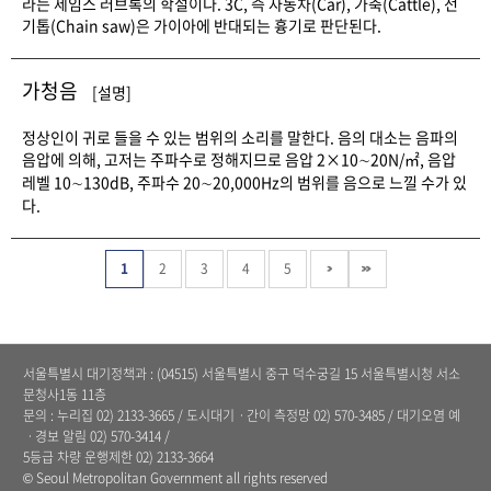
라는 제임스 러브록의 학설이다. 3C, 즉 자동차(Car), 가축(Cattle), 전
기톱(Chain saw)은 가이아에 반대되는 흉기로 판단된다.
가청음
[설명]
정상인이 귀로 들을 수 있는 범위의 소리를 말한다. 음의 대소는 음파의
음압에 의해, 고저는 주파수로 정해지므로 음압 2×10∼20N/㎡, 음압
레벨 10∼130dB, 주파수 20∼20,000Hz의 범위를 음으로 느낄 수가 있
다.
1
2
3
4
5
서울특별시 대기정책과 : (04515) 서울특별시 중구 덕수궁길 15 서울특별시청 서소
문청사1동 11층
문의 : 누리집
02) 2133-3665
/ 도시대기ㆍ간이 측정망
02) 570-3485
/ 대기오염 예
ㆍ경보 알림
02) 570-3414 /
5등급 차량 운행제한 02) 2133-3664
© Seoul Metropolitan Government all rights reserved