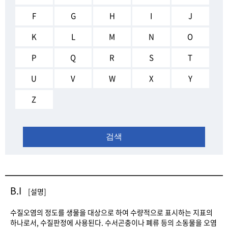
F
G
H
I
J
K
L
M
N
O
P
Q
R
S
T
U
V
W
X
Y
Z
검색
B.I
[설명]
수질오염의 정도를 생물을 대상으로 하여 수량적으로 표시하는 지표의
하나로서, 수질판정에 사용된다. 수서곤충이나 폐류 등의 소동물을 오염